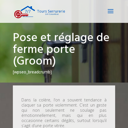
Pose et réglage de
ferme porte
(Groom)
[wpseo_breadcrumb]
Dans la colère, l’on a souvent tendance à
claquer sa porte violemment. C’est un geste
qui non seulement ne soulage pas
émotionnellement, mais qui en plus
occasionne certains dégâts, surtout lorsqu’il
s’agit d’une porte vitrée.